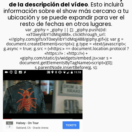
de la descripción del vídeo
. Esto incluirá
información sobre el show más cercano a tu
ubicación y se puede expandir para ver el
resto de fechas en otros lugares.
var _giphy = _giphy || []; _giphy.push({id:
«xT0xeylibY1dMqJ488», clickthrough_url:
«//giphy.com/gifs/xT0xeylibY1dMqJ488/giphy.gif»}); var g =
document.createElement(«script»); g.type = «text/javascript»;
g.async = true; g.src = («https:» == document.location.protocol ?
«https://» : «http://») +
«giphy.com/static/js/widgets/embed.js»;var s =
document.getElementsByTagName(«script»)[0];
s.parentNode.insertBefore(g, s);