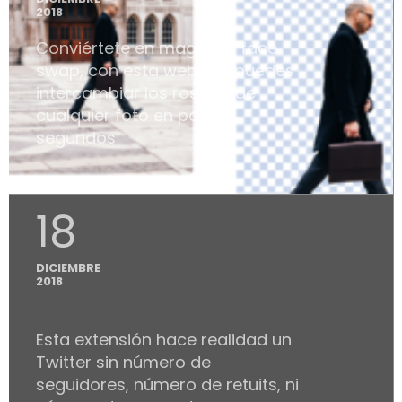
2018
Conviértete en mago del face
swap, con esta webapp puedes
intercambiar los rostros de
cualquier foto en pocos
segundos
18
DICIEMBRE
2018
Esta extensión hace realidad un
Twitter sin número de
seguidores, número de retuits, ni