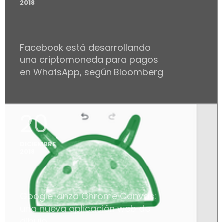
2018
Facebook está desarrollando
una criptomoneda para pagos
en WhatsApp, según Bloomberg
20
DICIEMBRE
2018
Google lanza Chrome Canvas:
una nueva aplicación web de
dibujo