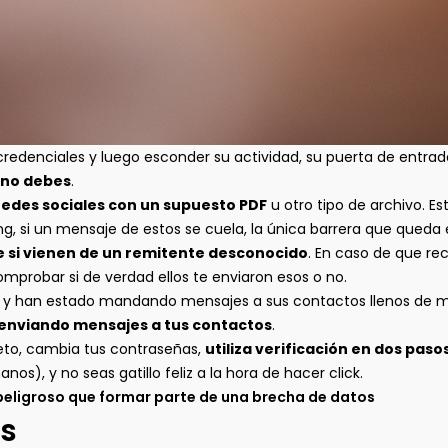
denciales y luego esconder su actividad, su puerta de entrada 
 no debes
.
 redes sociales con un supuesto PDF
u otro tipo de archivo. E
, si un mensaje de estos se cuela, la única barrera que queda e
 si vienen de un remitente desconocido
. En caso de que re
probar si de verdad ellos te enviaron esos o no.
 y han estado mandando mensajes a sus contactos llenos de m
 enviando mensajes a tus contactos
.
leto, cambia tus contraseñas,
utiliza verificación en dos paso
os), y no seas gatillo feliz a la hora de hacer click.
peligroso que formar parte de una brecha de datos
s