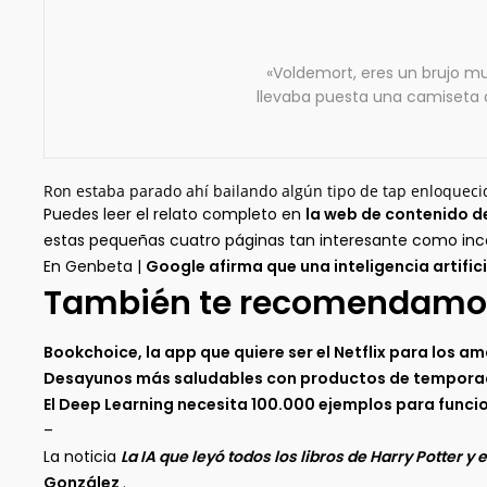
«Voldemort, eres un brujo mu
llevaba puesta una camiseta
Ron estaba parado ahí bailando algún tipo de tap enloqueci
Puedes leer el relato completo en
la web de contenido d
estas pequeñas cuatro páginas tan interesante como incoh
En Genbeta |
Google afirma que una inteligencia artific
También te recomendamo
Bookchoice, la app que quiere ser el Netflix para los am
Desayunos más saludables con productos de temporada
El Deep Learning necesita 100.000 ejemplos para func
–
La noticia
La IA que leyó todos los libros de Harry Potter
González
.