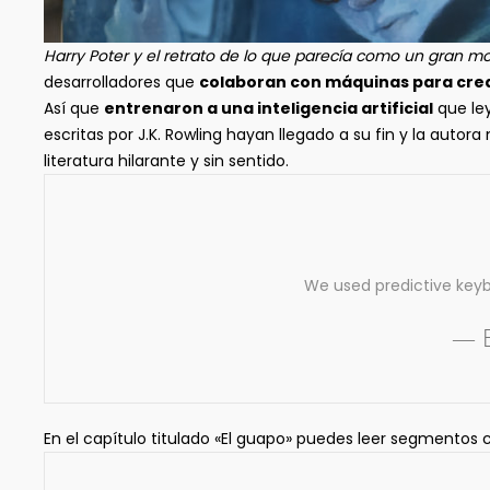
Harry Poter y el retrato de lo que parecía como un gran m
desarrolladores que
colaboran con máquinas para crea
Así que
entrenaron a una inteligencia artificial
que ley
escritas por J.K. Rowling hayan llegado a su fin y la auto
literatura hilarante y sin sentido.
We used predictive keybo
— B
En el capítulo titulado «El guapo» puedes leer segmentos