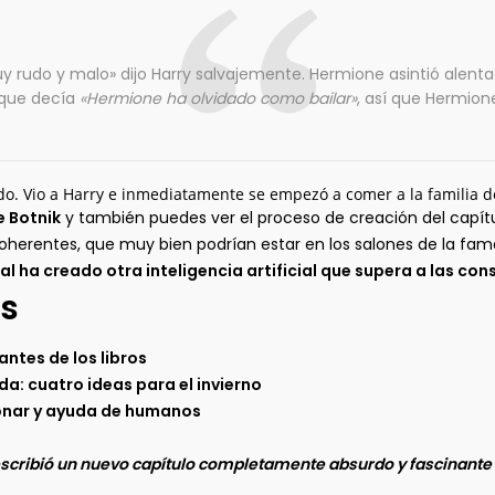
y rudo y malo» dijo Harry salvajemente. Hermione asintió alent
 que decía
«Hermione ha olvidado como bailar»
, así que Hermion
do. Vio a Harry e inmediatamente se empezó a comer a la familia 
e Botnik
y también puedes ver el proceso de creación del capít
erentes, que muy bien podrían estar en los salones de la fama 
ial ha creado otra inteligencia artificial que supera a las c
s
antes de los libros
: cuatro ideas para el invierno
ionar y ayuda de humanos
 y escribió un nuevo capítulo completamente absurdo y fascinante