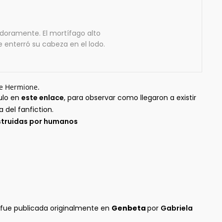
adoramente. El mortífago alto
e enterró su cabeza en el lodo.
de Hermione.
ulo en
este enlace
, para observar como llegaron a existir
del fanfiction.
onstruidas por humanos
fue publicada originalmente en
Genbeta
por
Gabriela