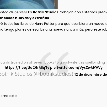
ontón de cenizas
. En
Botnik Studios
trabajan con sistemas predic
r cosas nuevas y extrañas
.
ó todos los libros de Harry Potter para que escribiera un nuevo 
ra no tenga planes de escribir una nueva nunca más, pero este rob
ards trained on all seven books to ghostwrite this spellbinding
https://t.co/UaC6rMlqTy
pic.twitter.com/VyxZwMYVVy
otnik Studios (@botnikstudios)
12 de diciembre de
 como este: