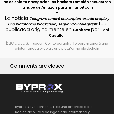
No es solo tu navegador, los hackers también secuestran
la nube de Amazon para minar bitcoin
–
La noticia
Telegram tendrá una criptomoneda propia y
fue
una plataforma blockchain, según ‘Cointelegraph’
publicada originalmente en
por
Genbeta
Toni
.
Castillo
Etiquetas:
,
según 'Cointelegraph'
Telegram tendrá una
criptomoneda propia y una plataforma blockchain
Comments are closed.
Byprox Development S.L. es una empresa de la
Región de Murcia de ingeniería informática y