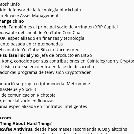
toshi.info
ido defensor de la tecnología blockchain
en Bitwise Asset Management
hange chino
nch
. También es el principal socio de Arrington XRP Capital
ponsable del canal de YouTube Coin Chat
 UK, especializado en finanzas y tecnología
iento basada en criptomonedas
l canal de YouTube Bitcoin Uncensored
su fase inicial
y ex jefa de producto en BitGo
ng Kong, conocido por sus contribuciones en Cointelegraph y Crypt
et físico que se encuentra en fase de desarrollo
ador del programa de televisión Cryptotrader
 anunció su propia criptomoneda: Metronome
tlasNeue y Slock.it
 de comunicación Richtopia
w
, especializado en finanzas
ñía especializada en contratos inteligentes
n.com
 Thing About Hard Things’
McAfee Antivirus
, desde hace meses recomienda ICOs y altcoins