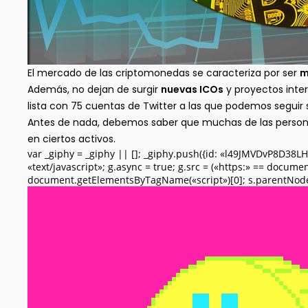
El mercado de las criptomonedas se caracteriza por ser
m
Además, no dejan de surgir
nuevas ICOs
y proyectos inte
lista con 75 cuentas de Twitter a las que podemos seguir
Antes de nada, debemos saber que muchas de las person
en ciertos activos.
var _giphy = _giphy || []; _giphy.push({id: «l49JMVDvP8D38L
«text/javascript»; g.async = true; g.src = («https:» == documen
document.getElementsByTagName(«script»)[0]; s.parentNode.i