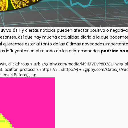
uy volátil
, y ciertas noticias pueden afectar positiva o negati
resantes, así que hay mucha actualidad diaria a la que podemos
 si queremos estar al tanto de las últimas novedades importante
as influyentes en el mundo de las criptomonedas
podrían no s
HwI», clickthrough_url: «//giphy.com/media/l49JMVDvP8D38LHwI/giphy
t.location.protocol ? «https://» : «http://») + «giphy.com/static/js/w
nsertBefore(g, s);