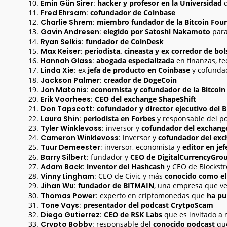
Emin Gün Sirer
:
hacker y profesor en la Universidad
d
Fred Ehrsam
:
cofundador de Coinbase
Charlie Shrem
:
miembro fundador de la Bitcoin Fou
Gavin Andresen
:
elegido por Satoshi Nakamoto
para
Ryan Selkis
:
fundador de CoinDesk
Max Keiser
:
periodista, cineasta y ex corredor de bol
Hannah Glass
:
abogada especializada
en finanzas, te
Linda Xie
: ex
jefa de producto en Coinbase
y cofundad
Jackson Palmer
:
creador de DogeCoin
Jon Matonis
:
economista y cofundador de la Bitcoi
Erik Voorhees
:
CEO del exchange ShapeShift
Don Tapscott
:
cofundador y director ejecutivo del 
Laura Shin
:
periodista en Forbes
y responsable del po
Tyler Winklevoss
: inversor y
cofundador del exchang
Cameron Winklevoss
: inversor y
cofundador del ex
Tuur Demeester
: inversor, economista y
editor en je
Barry Silbert
: fundador y
CEO de DigitalCurrencyGro
Adam Back
:
inventor del Hashcash
y CEO de Blockst
Vinny Lingham
: CEO de Civic y más
conocido como el 
Jihan Wu
:
fundador de BITMAIN
, una empresa que v
Thomas Power
: experto en criptomonedas que
ha pu
Tone Vays
:
presentador del podcast CrytpoScam
Diego Gutierrez
:
CEO de RSK Labs
que es invitado a 
Crypto Bobby
: responsable del
conocido podcast
que