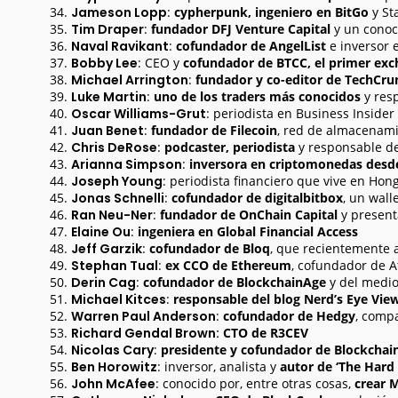
Jameson Lopp
:
cypherpunk, ingeniero en BitGo
y Sta
Tim Draper
:
fundador DFJ Venture Capital
y un conoc
Naval Ravikant
:
cofundador de AngelList
e inversor 
Bobby Lee
: CEO y
cofundador de BTCC, el primer exc
Michael Arrington
:
fundador y co-editor de TechCru
Luke Martin
:
uno de los traders más conocidos
y res
Oscar Williams-Grut
: periodista en Business Insider
Juan Benet
:
fundador de Filecoin
, red de almacenam
Chris DeRose
:
podcaster, periodista
y responsable de
Arianna Simpson
:
inversora en criptomonedas desde 
Joseph Young
: periodista financiero que vive en Ho
Jonas Schnelli
:
cofundador de digitalbitbox
, un wall
Ran Neu-Ner
:
fundador de OnChain Capital
y present
Elaine Ou
:
ingeniera en Global Financial Access
Jeff Garzik
:
cofundador de Bloq
, que recientemente
Stephan Tual
:
ex CCO de Ethereum
, cofundador de A
Derin Cag
:
cofundador de BlockchainAge
y del medio
Michael Kitces
:
responsable del blog Nerd’s Eye Vie
Warren Paul Anderson
:
cofundador de Hedgy
, compa
Richard Gendal Brown:
CTO de R3CEV
Nicolas Cary
:
presidente y cofundador de Blockchai
Ben Horowitz
: inversor, analista y
autor de ‘The Hard
John McAfee
: conocido por, entre otras cosas,
crear 