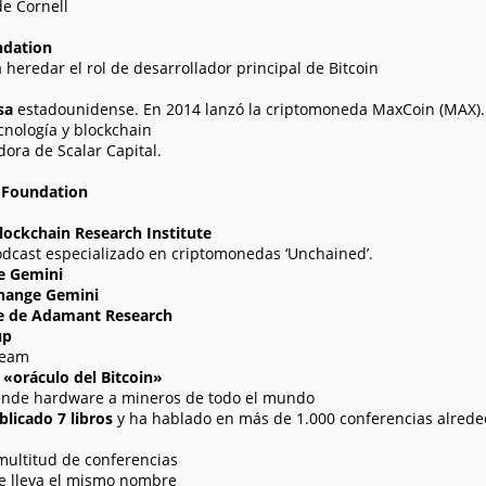
e Cornell
ndation
 heredar el rol de desarrollador principal de Bitcoin
sa
estadounidense. En 2014 lanzó la criptomoneda MaxCoin (MAX).
cnología y blockchain
ora de Scalar Capital.
n Foundation
Blockchain Research Institute
dcast especializado en criptomonedas ‘Unchained’.
e Gemini
change Gemini
fe de Adamant Research
up
ream
«oráculo del Bitcoin»
ende hardware a mineros de todo el mundo
blicado 7 libros
y ha hablado en más de 1.000 conferencias alred
multitud de conferencias
 lleva el mismo nombre