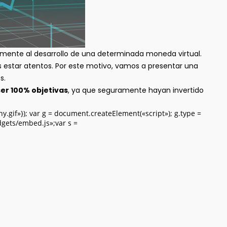
vamente al desarrollo de una determinada moneda virtual.
 estar atentos. Por este motivo, vamos a presentar una
s.
er 100% objetivas
, ya que seguramente hayan invertido
.gif»}); var g = document.createElement(«script»); g.type =
idgets/embed.js»;var s =