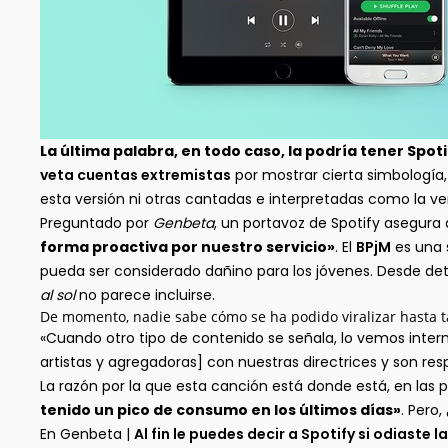
La última palabra, en todo caso, la podría tener Spoti
veta cuentas extremistas
por mostrar cierta simbología,
esta versión ni otras cantadas e interpretadas como la vers
Preguntado por
Genbeta
, un portavoz de Spotify asegur
forma proactiva por nuestro servicio»
. El
BPjM
es una 
pueda ser considerado dañino para los jóvenes. Desde det
al sol
no parece incluirse.
De momento, nadie sabe cómo se ha podido viralizar hasta t
«Cuando otro tipo de contenido se señala, lo vemos inter
artistas y agregadoras] con nuestras directrices y son re
La razón por la que esta canción está donde está, en las p
tenido un pico de consumo en los últimos días»
. Pero
En Genbeta |
Al fin le puedes decir a Spotify si odiast