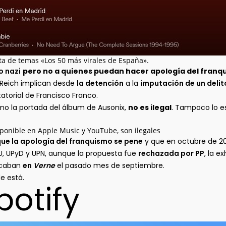
ista de temas «Los 50 más virales de España».
o nazi
pero no a quienes puedan hacer apología del franq
 Reich implican desde
la detención
a la
imputación de un delit
tatorial de Francisco Franco.
omo la portada del álbum de Ausonix,
no es ilegal
. Tampoco lo e
sponible en Apple Music y YouTube, son ilegales
que la apología del franquismo se pene
y que en octubre de 201
IU, UPyD y UPN, aunque la propuesta fue
rechazada por PP
, la e
licaban
en
Verne
el pasado mes de septiembre.
e está.
potify