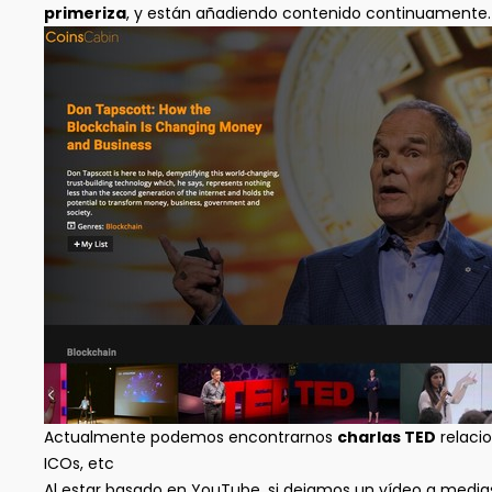
primeriza
, y están añadiendo contenido continuamente
Actualmente podemos encontrarnos
charlas TED
relaci
ICOs, etc
Al estar basado en YouTube, si dejamos un vídeo a medias