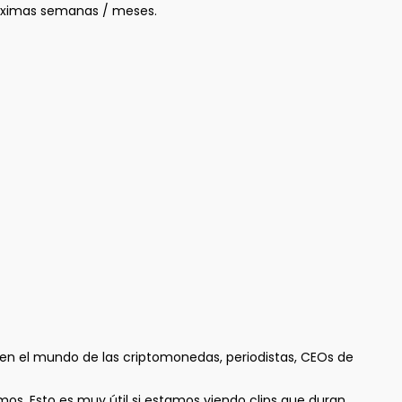
óximas semanas / meses.
en el mundo de las criptomonedas, periodistas, CEOs de
os. Esto es muy útil si estamos viendo clips que duran