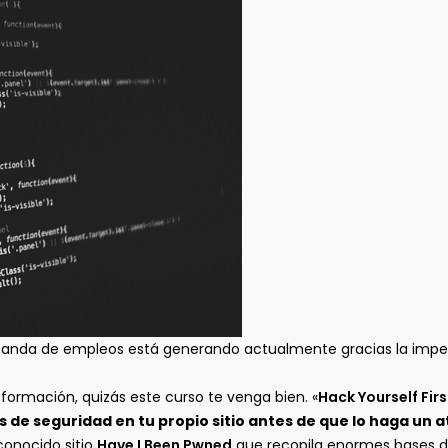
anda de empleos está generando actualmente gracias la imper
formación, quizás este curso te venga bien. «
Hack Yourself Firs
s de seguridad en tu propio sitio antes de que lo haga un 
 conocido sitio
Have I Been Pwned
que recopila enormes bases de