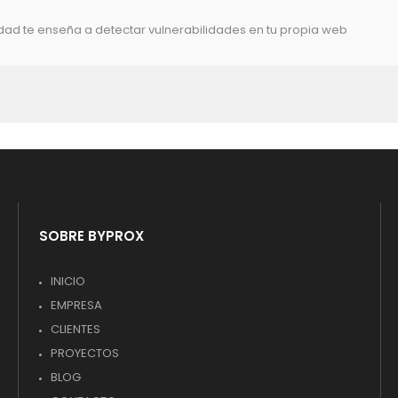
idad te enseña a detectar vulnerabilidades en tu propia web
SOBRE BYPROX
INICIO
EMPRESA
CLIENTES
PROYECTOS
BLOG