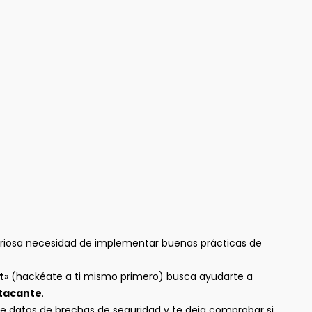
iosa necesidad de implementar buenas prácticas de
t
» (hackéate a ti mismo primero) busca ayudarte a
atacante
.
 datos de brechas de seguridad y te deja comprobar si