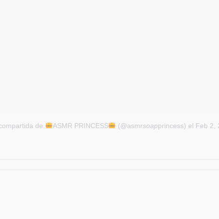
 compartida de
ASMR PRINCESS
(@asmr
soap
princess)
el Feb 2,