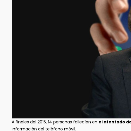
A finales del 2015, 14 personas fallecían en
el atentado d
información del teléfono móvil.