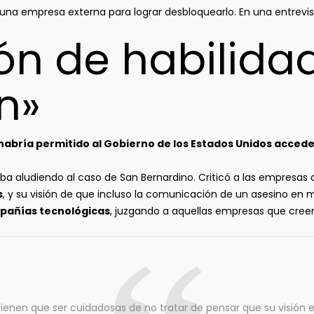
una empresa externa para lograr desbloquearlo. En una entrev
ón de habilidad
n»
abría permitido al Gobierno de los Estados Unidos acceder
a aludiendo al caso de San Bernardino. Criticó a las empresas 
s
, y su visión de que incluso la comunicación de un asesino en 
mpañías tecnológicas
, juzgando a aquellas empresas que creen
ienen que ser cuidadosas de no tratar de pensar que su visión e