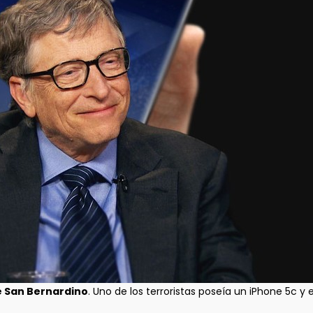
e San Bernardino
. Uno de los terroristas poseía un iPhone 5c y e