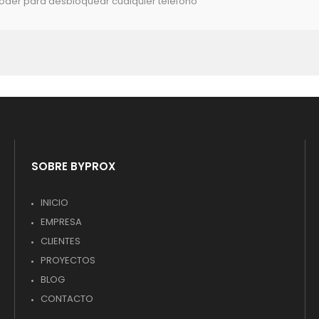
poder para desbloquear cualquier teléfono
SOBRE BYPROX
INICIO
EMPRESA
CLIENTES
PROYECTOS
BLOG
CONTACTO