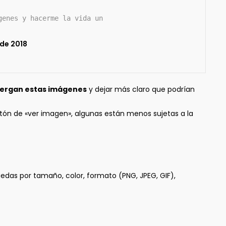
genes y hacerme la vida un
 de 2018
lbergan estas imágenes
y dejar más claro que podrían
otón de «ver imagen», algunas están menos sujetas a la
as por tamaño, color, formato (PNG, JPEG, GIF),