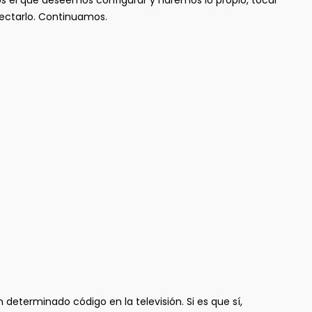
os el que deseemos configurar y haremos lo propio, tocar
nectarlo. Continuamos.
eterminado código en la televisión. Si es que sí,