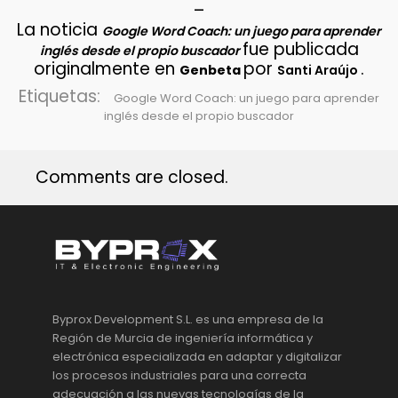
–
La noticia
Google Word Coach: un juego para aprender
fue publicada
inglés desde el propio buscador
originalmente en
por
.
Genbeta
Santi Araújo
Etiquetas:
Google Word Coach: un juego para aprender
inglés desde el propio buscador
Comments are closed.
Byprox Development S.L. es una empresa de la
Región de Murcia de ingeniería informática y
electrónica especializada en adaptar y digitalizar
los procesos industriales para una correcta
adecuación a las nuevas tecnologías de la