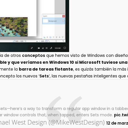
ia de otros
conceptos
que hemos visto de Windows con diseños
able y que veríamos en Windows 10 si Microsoft tuviese un
temente la
barra de tareas flotante
, es quizás también la más
ncepto los nuevos ‘
Sets
‘, las nuevas pestañas inteligentes que
Sets—here’s a way to transform a regular app window in a tabb
lar window controls that, when tapped, enters Sets mode.
pic.t
ael West Design (@MikeWestDesign)
12 de mar