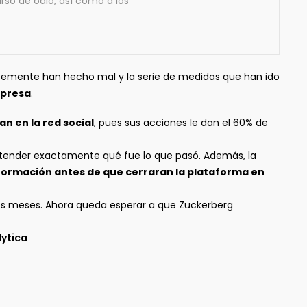
curso de odio, así como a los
ntemente han hecho mal y la serie de medidas que han ido
mpresa
.
n en la red social
, pues sus acciones le dan el 60% de
ntender exactamente qué fue lo que pasó. Además, la
nformación antes de que cerraran la plataforma en
os meses. Ahora queda esperar a que Zuckerberg
lytica