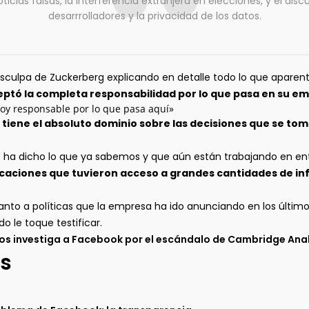
ticias falsas, la interferencia extranjera en elecciones, y el dis
desarrrolladores y la privacidad de los datos.
sculpa de Zuckerberg explicando en detalle todo lo que apare
ptó la completa responsabilidad por lo que pasa en su e
 soy responsable por lo que pasa aquí»
e
tiene el absoluto dominio sobre las decisiones que se toma
o ha dicho lo que ya sabemos y que aún están trabajando en e
licaciones que tuvieron acceso a grandes cantidades de i
nto a políticas que la empresa ha ido anunciando en los últim
 le toque testificar.
os investiga a Facebook por el escándalo de Cambridge Ana
s