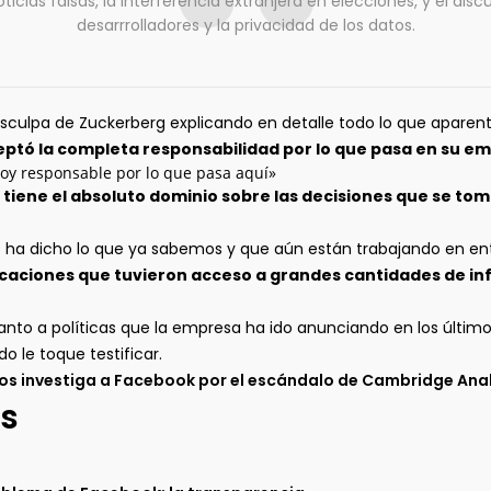
ticias falsas, la interferencia extranjera en elecciones, y el dis
desarrrolladores y la privacidad de los datos.
sculpa de Zuckerberg explicando en detalle todo lo que apare
ptó la completa responsabilidad por lo que pasa en su e
 soy responsable por lo que pasa aquí»
e
tiene el absoluto dominio sobre las decisiones que se toma
o ha dicho lo que ya sabemos y que aún están trabajando en e
licaciones que tuvieron acceso a grandes cantidades de i
nto a políticas que la empresa ha ido anunciando en los últim
 le toque testificar.
os investiga a Facebook por el escándalo de Cambridge Ana
s