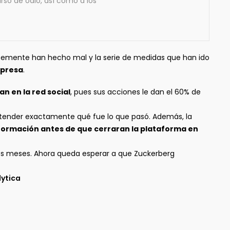
curso de odio, así como a los
ntemente han hecho mal y la serie de medidas que han ido
mpresa
.
n en la red social
, pues sus acciones le dan el 60% de
ntender exactamente qué fue lo que pasó. Además, la
nformación antes de que cerraran la plataforma en
os meses. Ahora queda esperar a que Zuckerberg
lytica