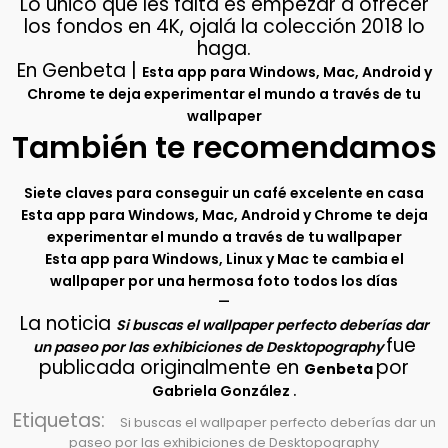
Lo único que les falta es empezar a ofrecer
los fondos en 4K, ojalá la colección 2018 lo
haga.
En Genbeta |
Esta app para Windows, Mac, Android y
Chrome te deja experimentar el mundo a través de tu
wallpaper
También te recomendamos
Siete claves para conseguir un café excelente en casa
Esta app para Windows, Mac, Android y Chrome te deja
experimentar el mundo a través de tu wallpaper
Esta app para Windows, Linux y Mac te cambia el
wallpaper por una hermosa foto todos los días
–
La noticia
Si buscas el wallpaper perfecto deberías dar
fue
un paseo por las exhibiciones de Desktopography
publicada originalmente en
por
Genbeta
.
Gabriela González
Etiquetas:
Si buscas el wallpaper perfecto deberías dar un
paseo por las exhibiciones de Desktopography