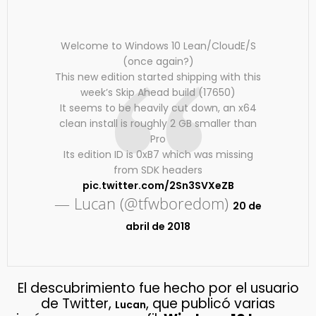
Welcome to Windows 10 Lean/CloudE/S
(once again?)
This new edition started shipping with this
week’s Skip Ahead build (17650)
It seems to be heavily cut down, an x64
clean install is roughly 2 GB smaller than
Pro
Its edition ID is 0xB7 which was missing
from SDK headers
pic.twitter.com/2Sn3SVXeZB
— Lucan (@tfwboredom)
20 de
abril de 2018
El descubrimiento fue hecho por el usuario
de Twitter,
, que publicó varias
Lucan