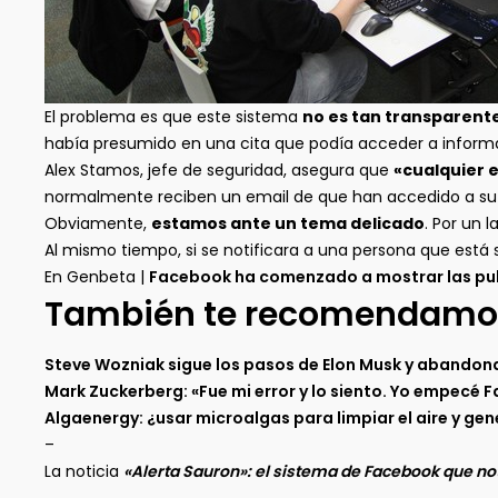
El problema es que este sistema
no es tan transparen
había presumido en una cita que podía acceder a informac
Alex Stamos, jefe de seguridad, asegura que
«cualquier 
normalmente reciben un email de que han accedido a su p
Obviamente,
estamos ante un tema delicado
. Por un 
Al mismo tiempo, si se notificara a una persona que está s
En Genbeta |
Facebook ha comenzado a mostrar las pub
También te recomendamo
Steve Wozniak sigue los pasos de Elon Musk y abandon
Mark Zuckerberg: «Fue mi error y lo siento. Yo empecé F
Algaenergy: ¿usar microalgas para limpiar el aire y ge
–
La noticia
«Alerta Sauron»: el sistema de Facebook que n