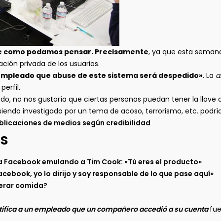
te como podamos pensar. Precisamente
, ya que esta sema
ión privada de los usuarios.
empleado que abuse de este sistema será despedido»
. La
a
erfil.
lado, no nos gustaría que ciertas personas puedan tener la llave
iendo investigada por un tema de acoso, terrorismo, etc. podría 
licaciones de medios según credibilidad
s
a Facebook emulando a Tim Cook: «Tú eres el producto»
acebook, yo lo dirijo y soy responsable de lo que pase aquí»
nerar comida?
otifica a un empleado que un compañero accedió a su cuenta
fue