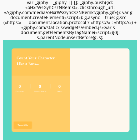
var _giphy = _giphy || []; _giphy.push({id:
«oHxrWsGyhCszNRemkt», clickthrough_url:
«//giphy.com/media/oHxrWsGyhCszNRemkt/giphy.gif»}); var g =
document.createElement(«script»); g.async = true; g.src =
(«https:» == document.location.protocol ? «https://» : «http://») +
«giphy.com/static/js/widgets/embed.js»;var s =
document.getElementsByTagName(«script»)[0];
s.parentNode.insertBefore(g, s);