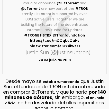
Proud to announce
@BitTorrent
and
@uTorrent
are now part of the
#TRON
family. BitTorrent is supported by over
100M active users. Together we are
building the future of the decentralized
Internet! Stay tuned for updates
#TRONBT
$TRX
@Tronfoundation
https://t.co/mQQqUeOaHv
pic.twitter.com/eSYY4lWsXI
— Justin Sun (@justinsuntron)
24 de julio de 2018
Desde mayo se
que Justin
estaba rumoreando
Sun, el fundador de TRON estaba interesado
en comprar BitTorrent, y que lo haría
por 140
millones de dólares
, sin embargo,
el anuncio
no ha desvelado detalles específicos
oficial
sobre la compra.