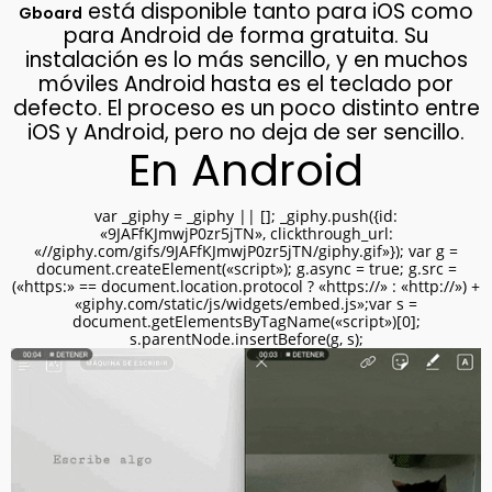
está disponible tanto para iOS como
Gboard
para Android de forma gratuita. Su
instalación es lo más sencillo, y en muchos
móviles Android hasta es el teclado por
defecto. El proceso es un poco distinto entre
iOS y Android, pero no deja de ser sencillo.
En Android
var _giphy = _giphy || []; _giphy.push({id:
«9JAFfKJmwjP0zr5jTN», clickthrough_url:
«//giphy.com/gifs/9JAFfKJmwjP0zr5jTN/giphy.gif»}); var g =
document.createElement(«script»); g.async = true; g.src =
(«https:» == document.location.protocol ? «https://» : «http://») +
«giphy.com/static/js/widgets/embed.js»;var s =
document.getElementsByTagName(«script»)[0];
s.parentNode.insertBefore(g, s);