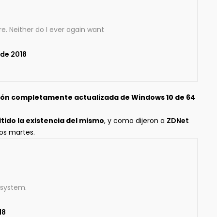
e. Neither do I ever again want
 de 2018
ión completamente actualizada de Windows 10 de 64
tido la existencia del mismo
, y como dijeron a
ZDNet
los martes.
 system.
18