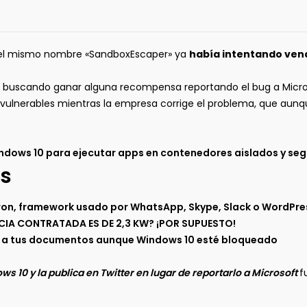
 el mismo nombre «SandboxEscaper» ya
había intentando vend
buscando ganar alguna recompensa reportando el bug a Microsoft
s vulnerables mientras la empresa corrige el problema, que aunq
Windows 10 para ejecutar apps en contenedores aislados y se
s
tron, framework usado por WhatsApp, Skype, Slack o WordPre
NCIA CONTRATADA ES DE 2,3 KW? ¡POR SUPUESTO!
r a tus documentos aunque Windows 10 esté bloqueado
 10 y la publica en Twitter en lugar de reportarlo a Microsoft
f