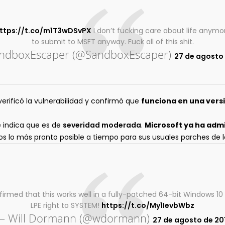
ttps://t.co/m1T3wDSvPX
I don’t fucking care about life anymor
to submit to MSFT anyway. Fuck all of this shit.
ndboxEscaper (@SandboxEscaper)
27 de agosto
erificó la vulnerabilidad y confirmó que
funciona en una vers
e indica que es de
severidad moderada
.
Microsoft ya ha admi
dos lo más pronto posible a tiempo para sus usuales parches de 
nfirmed that this works well in a fully-patched 64-bit Windows 10
LPE right to SYSTEM!
https://t.co/My1IevbWbz
— Will Dormann (@wdormann)
27 de agosto de 20