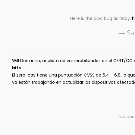
Here is the alpc bug as 0day:
h
— Sa
Will Dormann, analista de vulnerabilidades en el CERT/CC v
bits
.
El zero-day tiene una puntuación CVSS de 6.4 – 6.8, lo qu
ya están trabajando en actualizar los dispositivos afecta
I’ve co