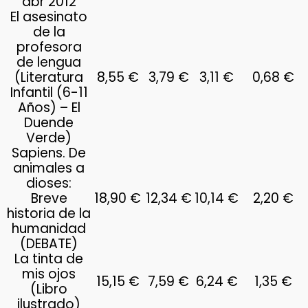
abr 2012
El asesinato
de la
profesora
de lengua
(Literatura
8,55 €
3,79 €
3,11 €
0,68 €
Infantil (6-11
Años) – El
Duende
Verde)
Sapiens. De
animales a
dioses:
Breve
18,90 €
12,34 €
10,14 €
2,20 €
historia de la
humanidad
(DEBATE)
La tinta de
mis ojos
15,15 €
7,59 €
6,24 €
1,35 €
(Libro
ilustrado)