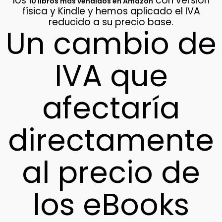
los
con versión
10 libros más vendidos en Amazon
física y Kindle y hemos aplicado el IVA
reducido a su precio base.
Un cambio de
IVA que
afectaría
directamente
al precio de
los eBooks