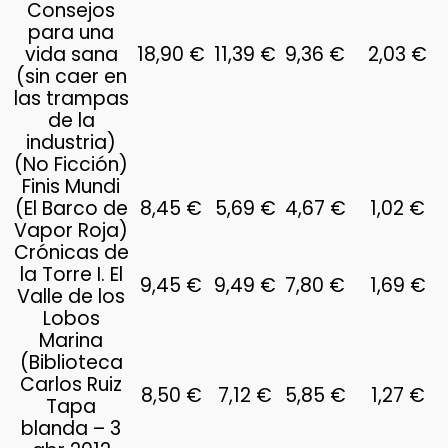
Consejos
para una
vida sana
18,90 €
11,39 €
9,36 €
2,03 €
(sin caer en
las trampas
de la
industria)
(No Ficción)
Finis Mundi
(El Barco de
8,45 €
5,69 €
4,67 €
1,02 €
Vapor Roja)
Crónicas de
la Torre I. El
9,45 €
9,49 €
7,80 €
1,69 €
Valle de los
Lobos
Marina
(Biblioteca
Carlos Ruiz
8,50 €
7,12 €
5,85 €
1,27 €
Tapa
blanda – 3