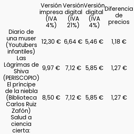
Versión
Versión
Versión
Diferencia
impresa
digital
digital
de
(IVA
(IVA
(IVA
precios
4%)
21%)
4%)
Diario de
una muser
12,30 €
6,64 €
5,46 €
1,18 €
(Youtubers
infantiles)
Las
Lágrimas de
9,97 €
7,12 €
5,85 €
1,27 €
Shiva
(PERISCOPIO)
El príncipe
de la niebla
(Biblioteca
8,50 €
7,12 €
5,85 €
1,27 €
Carlos Ruiz
Zafón)
Salud a
ciencia
cierta: