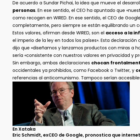
De acuerdo a Sundar Pichai, la idea que mueve el desarro
personas
. En ese sentido, el CEO ha apuntado que «nuestr
como recogen en WIRED. En ese sentido, el CEO de Google
completamente, pero siempre se están equilibrando un co
Estos valores, afirman desde WIRED, son el
acceso a la in
el imperio de la ley en todos los países». Esta declaració
dijo que «diseñamos y lanzamos productos con miras a hac
sería «consistente con nuestros valores en privacidad y p
Sin embargo, ambas declaraciones
chocan frontalment
occidentales ya prohibidos, como Facebook o Twitter, y
c
referencias al anticomunismo. Tampoco serían accesibles
En Xataka
Eric Schmidt, exCEO de Google, pronostica que internet s