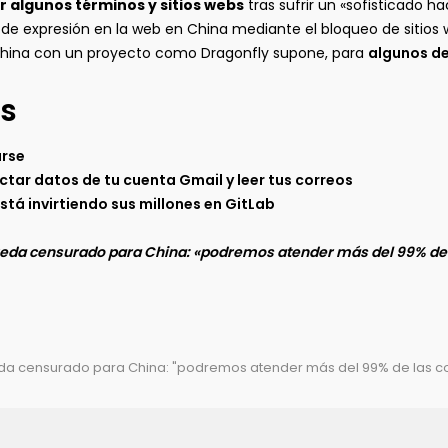
r algunos términos y sitios webs
tras sufrir un «sofisticado 
tad de expresión en la web en China mediante el bloqueo de siti
 China con un proyecto como Dragonfly supone, para
algunos de
s
arse
tar datos de tu cuenta Gmail y leer tus correos
tá invirtiendo sus millones en GitLab
ueda censurado para China: «podremos atender más del 99% de
da censurado para China: "podremos atender más del 99% de las co