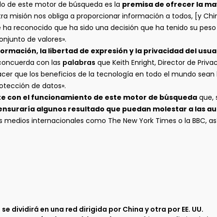
llo de este motor de búsqueda es la
premisa de ofrecer la ma
a misión nos obliga a proporcionar información a todos, [y China
 ha reconocido que ha sido una decisión que ha tenido su peso 
njunto de valores».
formación, la libertad de expresión y la privacidad del usua
n concuerda con las
palabras
que Keith Enright, Director de Priv
er que los beneficios de la tecnología en todo el mundo sean l
rotección de datos».
e con el funcionamiento de este motor de búsqueda
que,
ensuraría algunos resultado que puedan molestar a las a
 medios internacionales como The New York Times o la BBC, así
e dividirá en una red dirigida por China y otra por EE. UU.