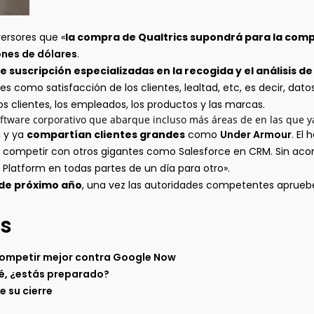
versores que «
la compra de Qualtrics supondrá para la com
ones de dólares
.
 suscripción especializadas en la recogida y el análisis d
s como satisfacción de los clientes, lealtad, etc, es decir, d
s clientes, los empleados, los productos y las marcas.
ftware corporativo que abarque incluso más áreas de en las que y
, y ya
compartían clientes grandes
como
Under Armour
. El
competir con otros gigantes como Salesforce en CRM. Sin aco
Platform en todas partes de un día para otro».
 de próximo año
, una vez las autoridades competentes apruebe
s
competir mejor contra Google Now
bé, ¿estás preparado?
 su cierre