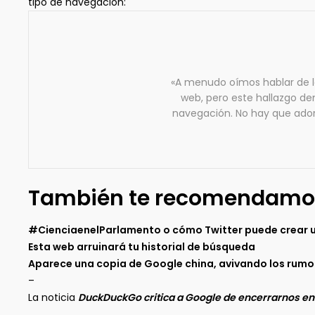
tipo de navegación:
«A menudo oímos hablar de l
web, pero este hallazgo d
navegación. No hay que ador
También te recomendamo
#CienciaenelParlamento o cómo Twitter puede crear una
Esta web arruinará tu historial de búsqueda
Aparece una copia de Google china, avivando los rumor
–
La noticia
DuckDuckGo critica a Google de encerrarnos en