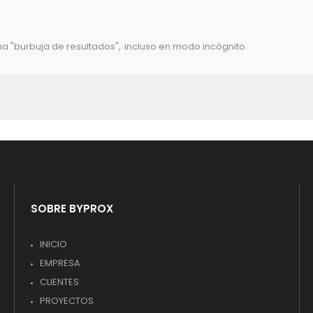
a "burbuja de resultados"
,
incluso en modo incógnito
SOBRE BYPROX
INICIO
EMPRESA
CLIENTES
PROYECTOS