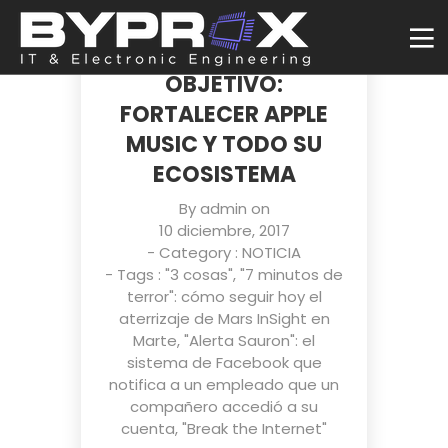
APPLE HA COMPRADO
SHAZAM CON UN
OBJETIVO:
FORTALECER APPLE
MUSIC Y TODO SU
ECOSISTEMA
By
admin
on
10 diciembre, 2017
- Category :
NOTICIA
- Tags :
"3 cosas"
,
"7 minutos de
terror": cómo seguir hoy el
aterrizaje de Mars InSight en
Marte
,
"Alerta Sauron": el
sistema de Facebook que
notifica a un empleado que un
compañero accedió a su
cuenta
,
"Break the Internet"