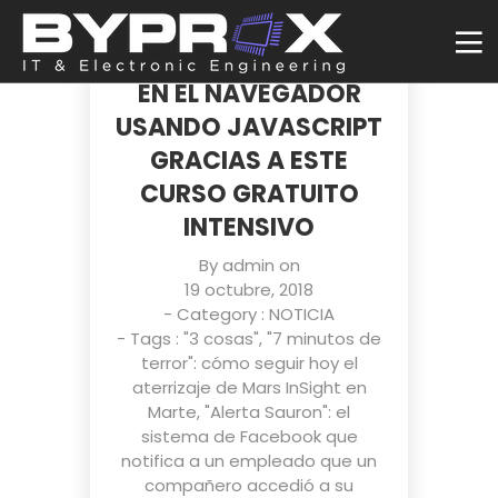
APRENDE A CREAR TU
PROPIO VIDEOJUEGO
EN EL NAVEGADOR
USANDO JAVASCRIPT
GRACIAS A ESTE
CURSO GRATUITO
INTENSIVO
By
admin
on
19 octubre, 2018
- Category :
NOTICIA
- Tags :
"3 cosas"
,
"7 minutos de
terror": cómo seguir hoy el
aterrizaje de Mars InSight en
Marte
,
"Alerta Sauron": el
sistema de Facebook que
notifica a un empleado que un
compañero accedió a su