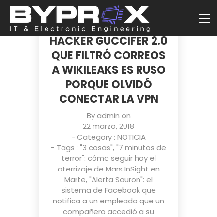
ASEGURAN HABER
DESCUBIERTO QUE EL
HACKER GUCCIFER 2.0
QUE FILTRÓ CORREOS
A WIKILEAKS ES RUSO
PORQUE OLVIDÓ
CONECTAR LA VPN
By
admin
on
22 marzo, 2018
- Category :
NOTICIA
- Tags :
"3 cosas"
,
"7 minutos de
terror": cómo seguir hoy el
aterrizaje de Mars InSight en
Marte
,
"Alerta Sauron": el
sistema de Facebook que
notifica a un empleado que un
compañero accedió a su