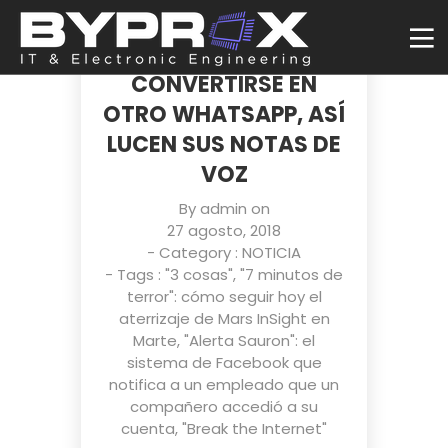
INSTAGRAM ESTÁ
MÁS CERCA DE
CONVERTIRSE EN
OTRO WHATSAPP, ASÍ
LUCEN SUS NOTAS DE
VOZ
By
admin
on
27 agosto, 2018
- Category :
NOTICIA
- Tags :
"3 cosas"
,
"7 minutos de
terror": cómo seguir hoy el
aterrizaje de Mars InSight en
Marte
,
"Alerta Sauron": el
sistema de Facebook que
notifica a un empleado que un
compañero accedió a su
cuenta
,
"Break the Internet"