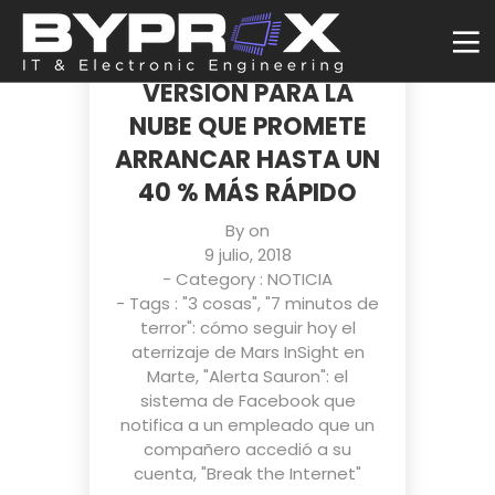
CANONICAL ANUNCIA
MINIMAL UBUNTU: UNA
VERSIÓN PARA LA
NUBE QUE PROMETE
ARRANCAR HASTA UN
40 % MÁS RÁPIDO
By on
9 julio, 2018
- Category :
NOTICIA
- Tags :
"3 cosas"
,
"7 minutos de
terror": cómo seguir hoy el
aterrizaje de Mars InSight en
Marte
,
"Alerta Sauron": el
sistema de Facebook que
notifica a un empleado que un
compañero accedió a su
cuenta
,
"Break the Internet"