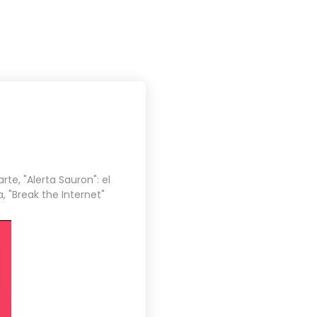
PROYECTOS
BLOG
CONTACTO
arte
,
"Alerta Sauron": el
a
,
"Break the Internet"