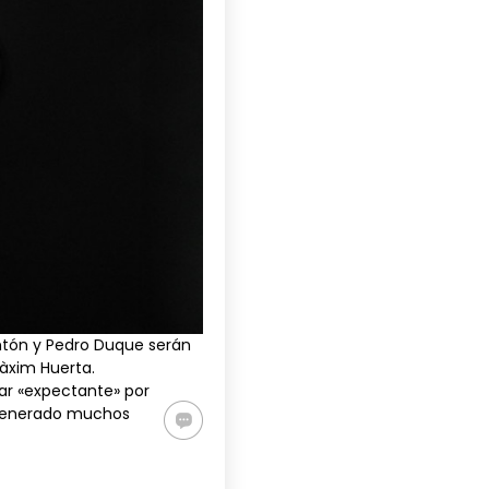
tón
y
Pedro Duque
serán
Màxim Huerta.
tar «expectante» por
 generado muchos