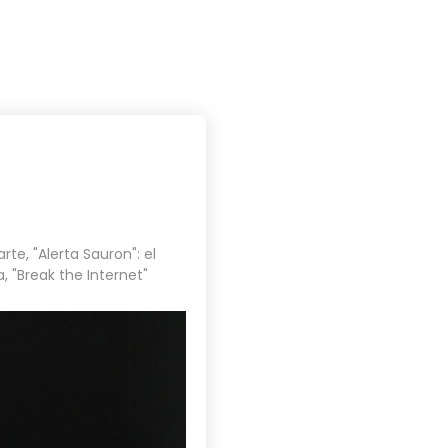
PROYECTOS
BLOG
CONTACTO
arte
,
"Alerta Sauron": el
a
,
"Break the Internet"