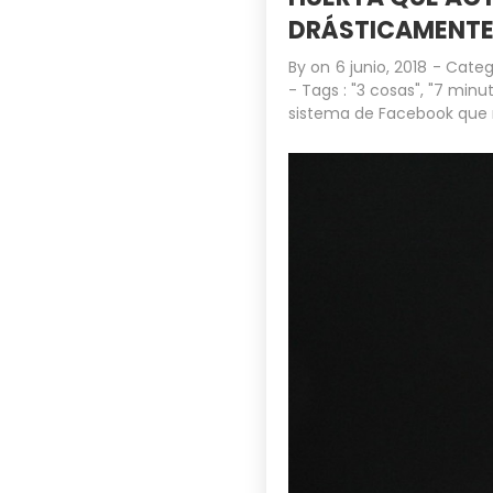
DRÁSTICAMENTE»
By on
6 junio, 2018
- Categ
- Tags :
"3 cosas"
,
"7 minut
sistema de Facebook que 