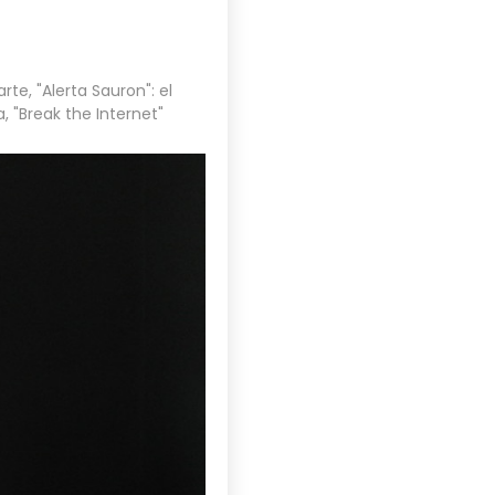
arte
,
"Alerta Sauron": el
a
,
"Break the Internet"