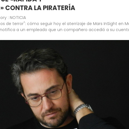
 CONTRA LA PIRATERÍA
ory :
NOTICIA
os de terror": cómo seguir hoy el aterrizaje de Mars InSight en M
notifica a un empleado que un compañero accedió a su cuent