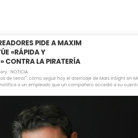
INICIO
EMPRESA
CLIENTES
READORES PIDE A MAXIM
ÚE «RÁPIDA Y
 CONTRA LA PIRATERÍA
ory :
NOTICIA
os de terror": cómo seguir hoy el aterrizaje de Mars InSight en M
notifica a un empleado que un compañero accedió a su cuent