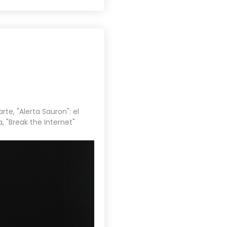
arte
,
"Alerta Sauron": el
a
,
"Break the Internet"