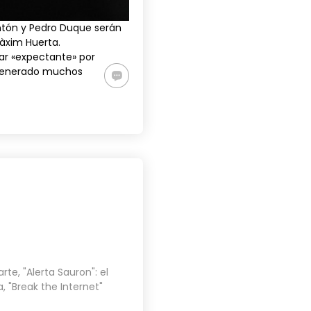
tón
y
Pedro Duque
serán
Màxim Huerta.
tar «expectante» por
 generado muchos
arte
,
"Alerta Sauron": el
a
,
"Break the Internet"