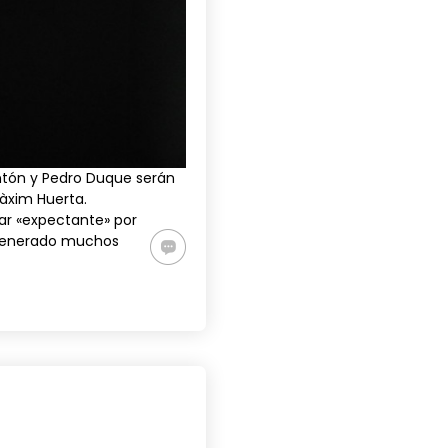
tón
y
Pedro Duque
serán
Màxim Huerta.
tar «expectante» por
 generado muchos