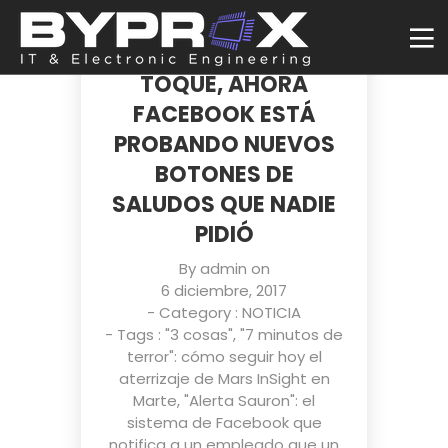
COMO NO ERA
SUFICIENTE DAR UN
TOQUE, AHORA
FACEBOOK ESTÁ
PROBANDO NUEVOS
BOTONES DE
SALUDOS QUE NADIE
PIDIÓ
By
admin
on
6 diciembre, 2017
- Category :
NOTICIA
- Tags :
"3 cosas"
,
"7 minutos de
terror": cómo seguir hoy el
aterrizaje de Mars InSight en
Marte
,
"Alerta Sauron": el
sistema de Facebook que
notifica a un empleado que un