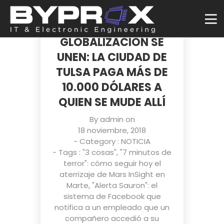
CUANDO
TELETRABAJO Y
GLOBALIZACIÓN SE
UNEN: LA CIUDAD DE
TULSA PAGA MÁS DE
10.000 DÓLARES A
QUIEN SE MUDE ALLÍ
By
admin
on
18 noviembre, 2018
- Category :
NOTICIA
- Tags :
"3 cosas"
,
"7 minutos de
terror": cómo seguir hoy el
aterrizaje de Mars InSight en
Marte
,
"Alerta Sauron": el
sistema de Facebook que
notifica a un empleado que un
compañero accedió a su