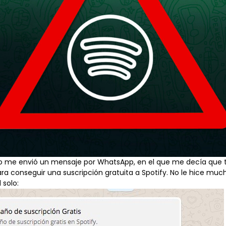
go me envió un mensaje
por WhatsApp
, en el que me decía que
ra conseguir una suscripción gratuita a
Spotify
. No le hice muc
 solo: