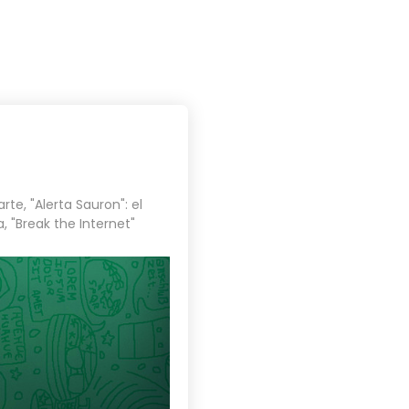
PROYECTOS
BLOG
CONTACTO
arte
,
"Alerta Sauron": el
a
,
"Break the Internet"