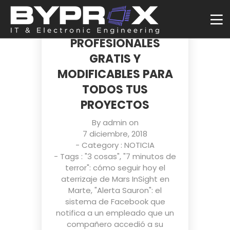
DRAWKIT, DECENAS
DE ILUSTRACIONES
PROFESIONALES
GRATIS Y
MODIFICABLES PARA
TODOS TUS
PROYECTOS
By
admin
on
7 diciembre, 2018
- Category :
NOTICIA
- Tags :
"3 cosas"
,
"7 minutos de
terror": cómo seguir hoy el
aterrizaje de Mars InSight en
Marte
,
"Alerta Sauron": el
sistema de Facebook que
notifica a un empleado que un
compañero accedió a su