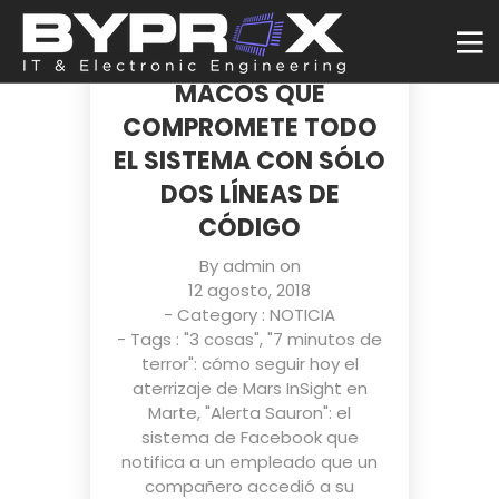
DESCUBIERTA UNA
VULNERABILIDAD EN
MACOS QUE
COMPROMETE TODO
EL SISTEMA CON SÓLO
DOS LÍNEAS DE
CÓDIGO
By
admin
on
12 agosto, 2018
- Category :
NOTICIA
- Tags :
"3 cosas"
,
"7 minutos de
terror": cómo seguir hoy el
aterrizaje de Mars InSight en
Marte
,
"Alerta Sauron": el
sistema de Facebook que
notifica a un empleado que un
compañero accedió a su