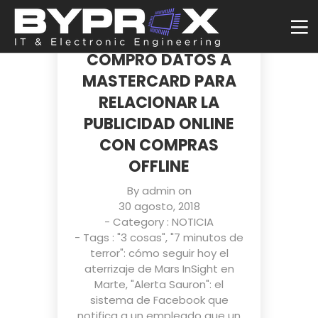
GOOGLE
SUPUESTAMENTE
COMPRÓ DATOS A
MASTERCARD PARA
RELACIONAR LA
PUBLICIDAD ONLINE
CON COMPRAS
OFFLINE
By
admin
on
30 agosto, 2018
- Category :
NOTICIA
- Tags :
"3 cosas"
,
"7 minutos de
terror": cómo seguir hoy el
aterrizaje de Mars InSight en
Marte
,
"Alerta Sauron": el
sistema de Facebook que
notifica a un empleado que un