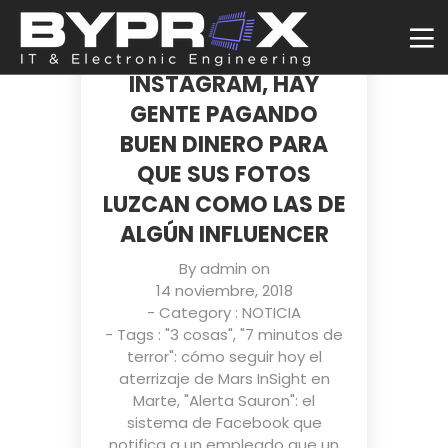
EL BOOM DE LOS
PRESETS DE
INSTAGRAM, HAY
GENTE PAGANDO
BUEN DINERO PARA
QUE SUS FOTOS
LUZCAN COMO LAS DE
ALGÚN INFLUENCER
By
admin
on
14 noviembre, 2018
- Category :
NOTICIA
- Tags :
"3 cosas"
,
"7 minutos de
terror": cómo seguir hoy el
aterrizaje de Mars InSight en
Marte
,
"Alerta Sauron": el
sistema de Facebook que
notifica a un empleado que un