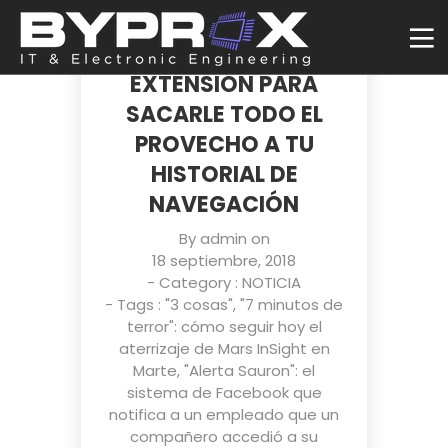
HISTORY SEARCH,
UNA GENIAL
EXTENSIÓN PARA
SACARLE TODO EL
PROVECHO A TU
HISTORIAL DE
NAVEGACIÓN
By
admin
on
18 septiembre, 2018
- Category :
NOTICIA
- Tags :
"3 cosas"
,
"7 minutos de
terror": cómo seguir hoy el
aterrizaje de Mars InSight en
Marte
,
"Alerta Sauron": el
sistema de Facebook que
notifica a un empleado que un
compañero accedió a su