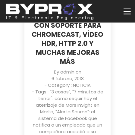
YA PUEDES
DESCARGAR VLC 3.0
CON SOPORTE PARA
CHROMECAST, VÍDEO
HDR, HTTP 2.0 Y
MUCHAS MEJORAS
MÁS
By
admin
on
6 febrero, 2018
- Category :
NOTICIA
- Tags :
"3 cosas"
,
"7 minutos de
terror": cómo seguir hoy el
aterrizaje de Mars InSight en
Marte
,
"Alerta Sauron": el
sistema de Facebook que
notifica a un empleado que un
compañero accedió a su