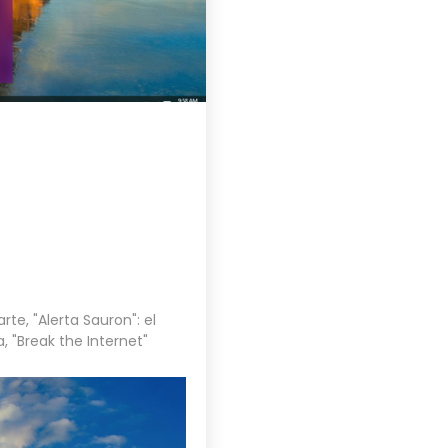
arte
,
"Alerta Sauron": el
a
,
"Break the Internet"