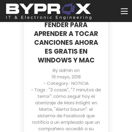
RIFFSTATION PRO, LA
APP DE ESCRITORIO DE
FENDER PARA
APRENDER A TOCAR
CANCIONES AHORA
ES GRATIS EN
WINDOWS Y MAC
By
admin
on
19 mayo, 2018
- Category :
NOTICIA
- Tags :
"3 cosas"
,
"7 minutos de
terror": cómo seguir hoy el
aterrizaje de Mars InSight en
Marte
,
"Alerta Sauron": el
sistema de Facebook que
notifica a un empleado que un
compañero accedió a su