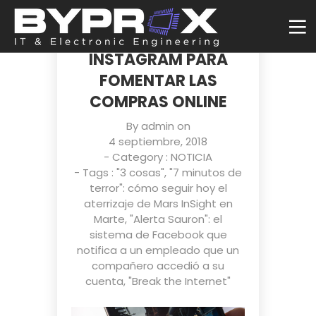
IG SHOPPING, LA
NUEVA JUGADA DE
INSTAGRAM PARA
FOMENTAR LAS
COMPRAS ONLINE
By
admin
on
4 septiembre, 2018
- Category :
NOTICIA
- Tags :
"3 cosas"
,
"7 minutos de
terror": cómo seguir hoy el
aterrizaje de Mars InSight en
Marte
,
"Alerta Sauron": el
sistema de Facebook que
notifica a un empleado que un
compañero accedió a su
cuenta
,
"Break the Internet"