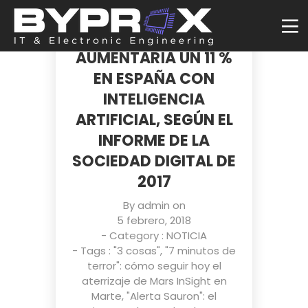
LA PRODUCTIVIDAD
LABORAL
AUMENTARÍA UN 11 %
EN ESPAÑA CON
INTELIGENCIA
ARTIFICIAL, SEGÚN EL
INFORME DE LA
SOCIEDAD DIGITAL DE
2017
By
admin
on
5 febrero, 2018
- Category :
NOTICIA
- Tags :
"3 cosas"
,
"7 minutos de
terror": cómo seguir hoy el
aterrizaje de Mars InSight en
Marte
,
"Alerta Sauron": el