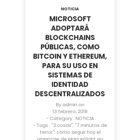
NOTICIA
MICROSOFT
ADOPTARÁ
BLOCKCHAINS
PÚBLICAS, COMO
BITCOIN Y ETHEREUM,
PARA SU USO EN
SISTEMAS DE
IDENTIDAD
DESCENTRALIZADOS
By
admin
on
13 febrero, 2018
- Category :
NOTICIA
- Tags :
"3 cosas"
,
"7 minutos de
terror": cómo seguir hoy el
aterrizaje de Mars InSight en