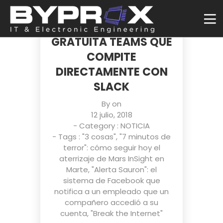
MICROSOFT LANZA
UNA VERSIÓN
GRATUITA TEAMS QUE
COMPITE
DIRECTAMENTE CON
SLACK
By on
12 julio, 2018
- Category :
NOTICIA
- Tags :
"3 cosas"
,
"7 minutos de
terror": cómo seguir hoy el
aterrizaje de Mars InSight en
Marte
,
"Alerta Sauron": el
sistema de Facebook que
notifica a un empleado que un
compañero accedió a su
cuenta
,
"Break the Internet"